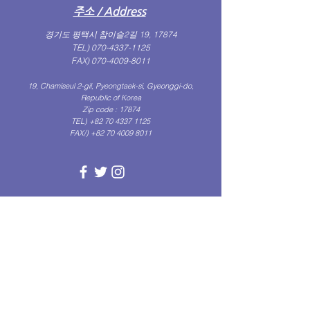
​주소 / Address
경기도 평택시 참이슬2길 19, 17874
TEL)
070-4337-1125
FAX)
070-4009-8011
19, Chamiseul 2-gil, Pyeongtaek-si, Gyeonggi-do,
Republic of Korea
Zip code : 17874
TEL) +82
70 4337 1125
FAX/)
+82 70 4009 8011
(Get in Touch)
문의하기
성함
문의내용...