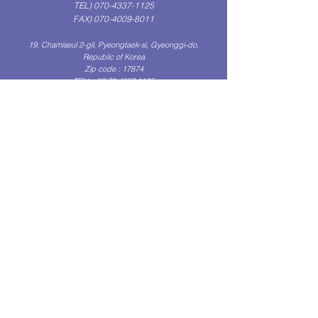
TEL)
070-4337-1125
FAX)
070-4009-8011
19, Chamiseul 2-gil, Pyeongtaek-si, Gyeonggi-do,
Republic of Korea
Zip code : 17874
TEL) +82
70 4337 1125
FAX/)
+82 70 4009 8011
(Get in Touch)
문의하기
성함
문의내용...
Email