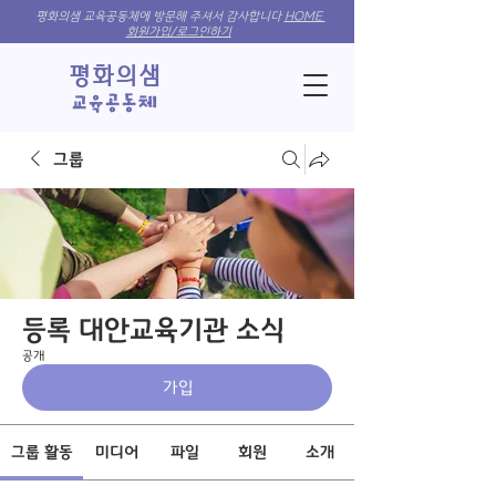
평화의샘 교육공동체에 방문해 주셔서 감사합니다
HOME
회원가입/로그인하기
​평화의샘
​교육​공동체
그룹
등록 대안교육기관 소식
공개
가입
그룹 활동
미디어
파일
회원
소개