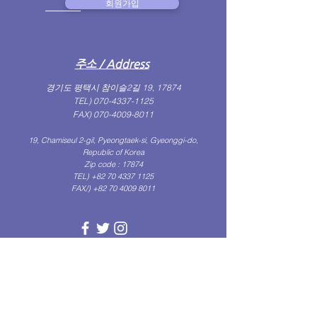
회원가입
​주소 / Address
경기도 평택시 참이슬2길 19, 17874
TEL)
070-4337-1125
FAX)
070-4009-8011
19, Chamiseul 2-gil, Pyeongtaek-si, Gyeonggi-do,
Republic of Korea
Zip code : 17874
TEL) +82
70 4337 1125
FAX/)
+82 70 4009 8011
(Get in Touch)
문의하기