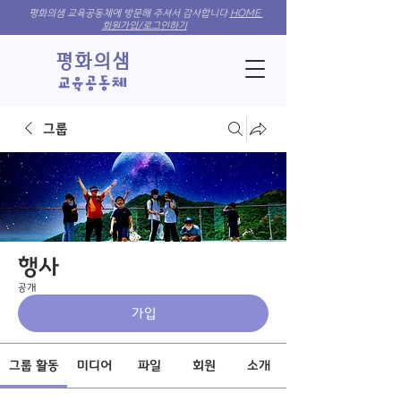
평화의샘 교육공동체에 방문해 주셔서 감사합니다
HOME
회원가입/로그인하기
​평화의샘
​교육​공동체
그룹
행사
공개
가입
그룹 활동
미디어
파일
회원
소개