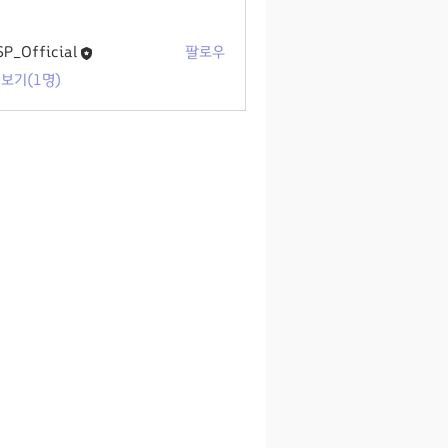
P_Official
팔로우
보기(1명)